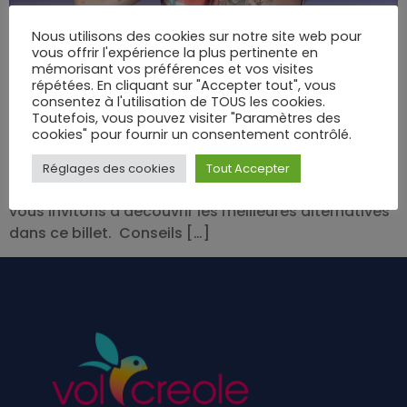
Nous utilisons des cookies sur notre site web pour
vous offrir l'expérience la plus pertinente en
mémorisant vos préférences et vos visites
Après une dure semaine de labeur, il est important
répétées. En cliquant sur "Accepter tout", vous
de profiter de son weekend, afin de reprendre le
consentez à l'utilisation de TOUS les cookies.
Toutefois, vous pouvez visiter "Paramètres des
travail dans des conditions physiques et
cookies" pour fournir un consentement contrôlé.
psychologiques optimales. Si vous réfléchissez à
une destination que vous pourrez rapidement
Réglages des cookies
Tout Accepter
rejoindre pour passer un weekend de rêve, nous
vous invitons à découvrir les meilleures alternatives
dans ce billet. Conseils […]