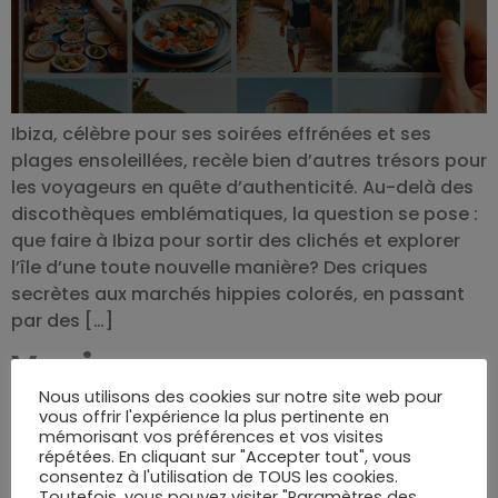
Ibiza, célèbre pour ses soirées effrénées et ses
plages ensoleillées, recèle bien d’autres trésors pour
les voyageurs en quête d’authenticité. Au-delà des
discothèques emblématiques, la question se pose :
que faire à Ibiza pour sortir des clichés et explorer
l’île d’une toute nouvelle manière? Des criques
secrètes aux marchés hippies colorés, en passant
par des […]
Venise en voyage :
Découverte et
Nous utilisons des cookies sur notre site web pour
vous offrir l'expérience la plus pertinente en
incontournables de la
mémorisant vos préférences et vos visites
répétées. En cliquant sur "Accepter tout", vous
Sérénissime
consentez à l'utilisation de TOUS les cookies.
Toutefois, vous pouvez visiter "Paramètres des