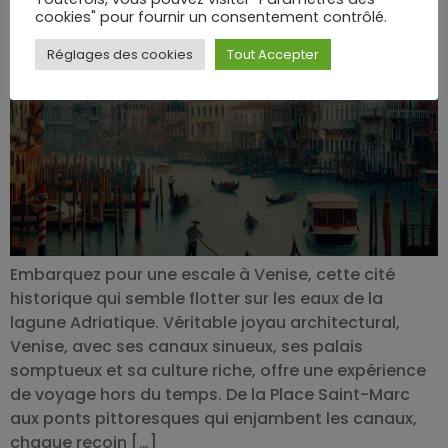
cookies" pour fournir un consentement contrôlé.
Réglages des cookies
Tout Accepter
Embarquez pour une escale à Venise, cette cité
historique qui semble flotter sur les eaux de la
lagune Adriatique. Véritable joyau architectural,
Venise, avec ses canaux sinueux, ses palais
somptueux et sa culture riche, offre une expérience
de voyage hors du temps. De la Place Saint-Marc
aux ponts pittoresques qui enjambent les canaux,
chaque recoin […]