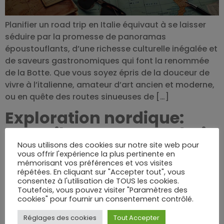
Planifier un road trip en Italie équivaut à se laisser
séduire par la promesse de panoramas
époustouflants, d’une richesse culturelle inégalée et
de saveurs gastronomiques qui font la renommée
de la Botte. Que vous soyez épris de la douceur de
vivre à l’italienne, amateur d’art ancien et moderne,
ou en quête des routes sinueuses de […]
Exploration nordique:
conseils pour un road trip
réussi en Norvège
Nous utilisons des cookies sur notre site web pour
vous offrir l'expérience la plus pertinente en
mémorisant vos préférences et vos visites
répétées. En cliquant sur "Accepter tout", vous
consentez à l'utilisation de TOUS les cookies.
Toutefois, vous pouvez visiter "Paramètres des
cookies" pour fournir un consentement contrôlé.
Réglages des cookies
Tout Accepter