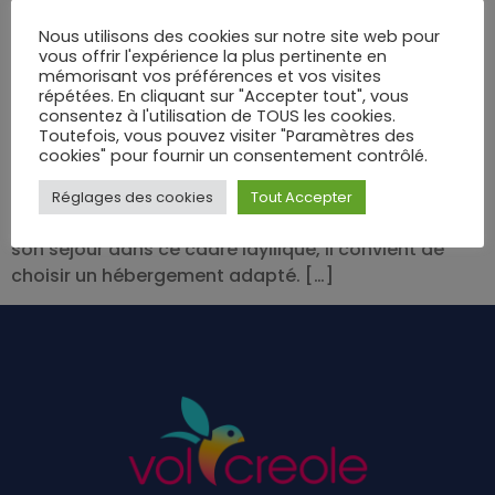
Nous utilisons des cookies sur notre site web pour
vous offrir l'expérience la plus pertinente en
mémorisant vos préférences et vos visites
Lorsque l’on parle de vacances en bord de mer, la
répétées. En cliquant sur "Accepter tout", vous
destination portugaise de Comporta est souvent
consentez à l'utilisation de TOUS les cookies.
Toutefois, vous pouvez visiter "Paramètres des
citée comme un véritable paradis. Située à
cookies" pour fournir un consentement contrôlé.
proximité de Lisbonne, cette région séduit
notamment grâce à ses plages sauvages et ses
Réglages des cookies
Tout Accepter
paysages pittoresques. Pour profiter pleinement de
son séjour dans ce cadre idyllique, il convient de
choisir un hébergement adapté. […]