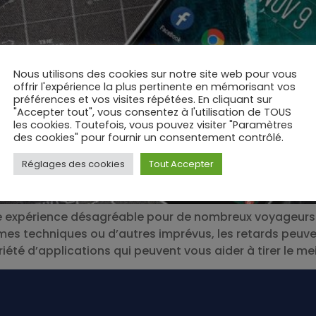
Nous utilisons des cookies sur notre site web pour vous
offrir l'expérience la plus pertinente en mémorisant vos
préférences et vos visites répétées. En cliquant sur
"Accepter tout", vous consentez à l'utilisation de TOUS
les cookies. Toutefois, vous pouvez visiter "Paramètres
des cookies" pour fournir un consentement contrôlé.
Réglages des cookies
Tout Accepter
ne expérience désagréable pour de nombreux voyageurs.
es techniques ou d’autres imprévus, les retards peuve
iété d’applications qui peuvent vous aider à tirer le mei