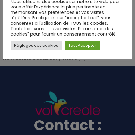
Nous utilisons des cookies sur notre site web pour
vous offrir l'expérience la plus pertinente en
mémorisant vos préférences et vos visites
Comment s’appellent les habitants de Metz ? Cette
répétées. En cliquant sur "Accepter tout", vous
question peut surgir lorsqu’on découvre cette ville
consentez à l'utilisation de TOUS les cookies.
Toutefois, vous pouvez visiter "Paramètres des
du nord-est de la France, au riche passé historique,
cookies" pour fournir un consentement contrôlé.
située entre influences françaises et germaniques.
Metz séduit par ses ruelles anciennes, sa cathédrale
Réglages des cookies
Tout Accepter
majestueuse et sa qualité de vie. Mais quel est le
nom donné à ceux qui y vivent […]
Contact :