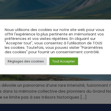
Nous utilisons des cookies sur notre site web pour vous
offrir l'expérience la plus pertinente en mémorisant vos
préférences et vos visites répétées. En cliquant sur
"Accepter tout", vous consentez à l'utilisation de TOUS
les cookies. Toutefois, vous pouvez visiter "Paramètres
des cookies" pour fournir un consentement contrôlé.
Réglages des cookies
Tout Accepter
 dévoile un panorama d’une rare intensité, fusionnant
s dans la mémoire collective des pionniers du Grand No
ne se limite pas à ses trésors historiques […]