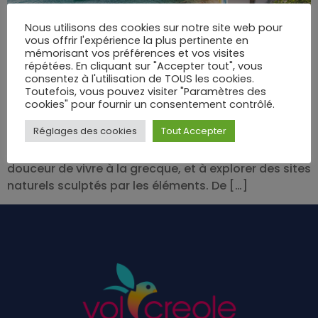
Nous utilisons des cookies sur notre site web pour
vous offrir l'expérience la plus pertinente en
mémorisant vos préférences et vos visites
répétées. En cliquant sur "Accepter tout", vous
consentez à l'utilisation de TOUS les cookies.
À l’ouest de l’archipel des Cyclades, Milos se dévoile
Toutefois, vous pouvez visiter "Paramètres des
entre mystère volcanique, villages éclatants de
cookies" pour fournir un consentement contrôlé.
blancheur et plages invraisemblables. L’île n’est pas
Réglages des cookies
Tout Accepter
seulement le théâtre d’un paysage saisissant : elle
invite à plonger dans l’histoire, à savourer la
douceur de vivre à la grecque, et à explorer des sites
naturels sculptés par les éléments. De […]