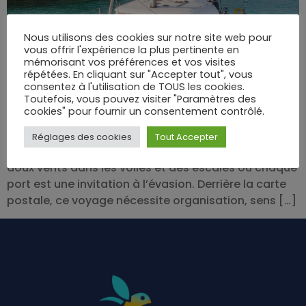
Nous utilisons des cookies sur notre site web pour
vous offrir l'expérience la plus pertinente en
mémorisant vos préférences et vos visites
répétées. En cliquant sur "Accepter tout", vous
consentez à l'utilisation de TOUS les cookies.
Toutefois, vous pouvez visiter "Paramètres des
Envie de larguer les amarres et d’explorer un
cookies" pour fournir un consentement contrôlé.
chapelet d’îles comme on feuillette un carnet
d’aquarelles ? La croisière en catamaran aux Antilles
Réglages des cookies
Tout Accepter
promet des réveils face aux eaux émeraude, de
doux vents dans les voiles et des escales où chaque
port est une invitation à l’évasion. Derrière la carte
postale, ce voyage nécessite organisation, sens […]