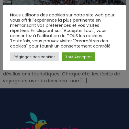
Nous utilisons des cookies sur notre site web pour
vous offrir l'expérience la plus pertinente en
Entre mer turquoise et ruelles pavées, Chaque
mémorisant vos préférences et vos visites
répétées. En cliquant sur "Accepter tout", vous
voyage à Cadaqués évoque l’évasion
consentez à l'utilisation de TOUS les cookies.
méditerranéenne à l’état pur : parfums iodés,
Toutefois, vous pouvez visiter "Paramètres des
lumières irréelles et vestiges d’artistes jusqu’au
cookies" pour fournir un consentement contrôlé.
sommet du Cap de Creus. Pourtant, cette carte
Réglages des cookies
Tout Accepter
postale rêvée dévoile parfois des revers inattendus :
foule oppressante, arnaques dissimulées et
désillusions touristiques. Chaque été, les récits de
voyageurs avertis dessinent une […]