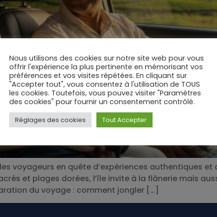
Nous utilisons des cookies sur notre site web pour vous
offrir l'expérience la plus pertinente en mémorisant vos
préférences et vos visites répétées. En cliquant sur
"Accepter tout", vous consentez à l'utilisation de TOUS
les cookies. Toutefois, vous pouvez visiter "Paramètres
des cookies" pour fournir un consentement contrôlé.
Réglages des cookies
Tout Accepter
ire les voyageurs en quête d’expériences authentiques e
és et plages dorées, l’île invite à la flânerie mais auss
paration du voyage : comment jongler […]