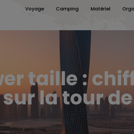
Voyage
Camping
Matériel
Orga
 taille : chiff
ur la tour d