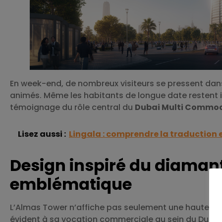
En week-end, de nombreux visiteurs se pressent dans 
animés. Même les habitants de longue date restent 
témoignage du rôle central du
Dubai Multi Commod
Lisez aussi :
Lingala : comprendre la traduction 
Design inspiré du diaman
emblématique
L’Almas Tower n’affiche pas seulement une hauteur ve
évident à sa vocation commerciale au sein du Dubai