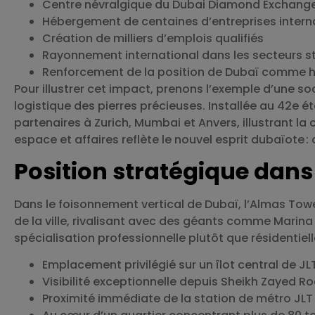
Centre névralgique du Dubai Diamond Exchang
Hébergement de centaines d’entreprises intern
Création de milliers d’emplois qualifiés
Rayonnement international dans les secteurs s
Renforcement de la position de Dubaï comme h
Pour illustrer cet impact, prenons l’exemple d’une soc
logistique des pierres précieuses. Installée au 42e éta
partenaires à Zurich, Mumbai et Anvers, illustrant la
espace et affaires reflète le nouvel esprit dubaïote :
Position stratégique dans
Dans le foisonnement vertical de Dubaï, l’Almas Towe
de la ville, rivalisant avec des géants comme Marin
spécialisation professionnelle plutôt que résidentiell
Emplacement privilégié sur un îlot central de JL
Visibilité exceptionnelle depuis Sheikh Zayed R
Proximité immédiate de la station de métro JLT