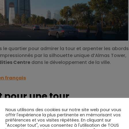
le quartier pour admirer la tour et arpenter les abords
impressionnés par la silhouette unique d’Almas Tower,
ities Centre
dans le développement de la ville.
en français
t pour une tour
Nous utilisons des cookies sur notre site web pour vous
offrir l'expérience la plus pertinente en mémorisant vos
préférences et vos visites répétées. En cliquant sur
rtigineuse : son design évoque un diamant, clin d’œil
"Accepter tout", vous consentez à l'utilisation de TOUS
 Diamond Exchange. Les lignes coupées, la façade en v