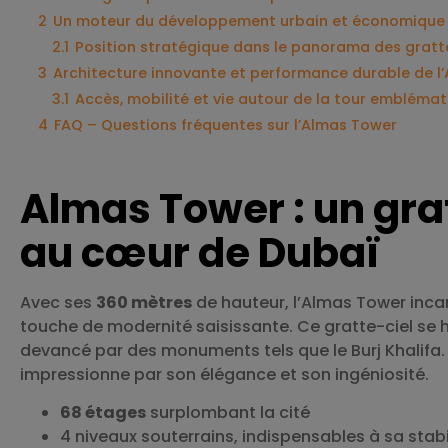
2
Un moteur du développement urbain et économique
2.1
Position stratégique dans le panorama des gratt
3
Architecture innovante et performance durable de l
3.1
Accès, mobilité et vie autour de la tour embléma
4
FAQ – Questions fréquentes sur l’Almas Tower
Almas Tower : un gra
au cœur de Dubaï
Avec ses
360 mètres
de hauteur, l’Almas Tower inca
touche de modernité saisissante. Ce gratte-ciel se h
devancé par des monuments tels que le Burj Khalifa. Ma
impressionne par son élégance et son ingéniosité.
68 étages
surplombant la cité
4 niveaux souterrains, indispensables à sa stabi