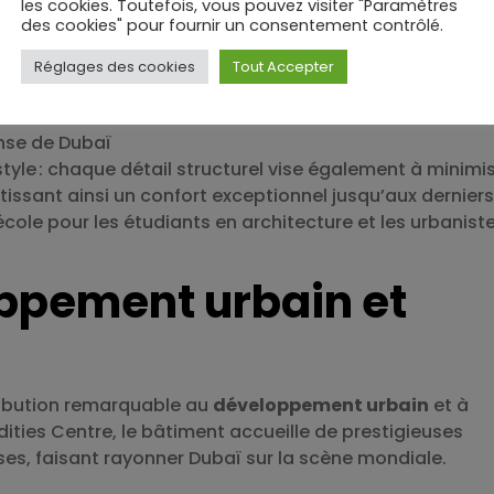
les cookies. Toutefois, vous pouvez visiter "Paramètres
t l’édifice en joyau urbain.
des cookies" pour fournir un consentement contrôlé.
instant
Réglages des cookies
Tout Accepter
thétique
e
ense de Dubaï
tyle : chaque détail structurel vise également à minimi
antissant ainsi un confort exceptionnel jusqu’aux derniers
école pour les étudiants en architecture et les urbanist
ppement urbain et
tribution remarquable au
développement urbain
et à
ities Centre, le bâtiment accueille de prestigieuses
ses, faisant rayonner Dubaï sur la scène mondiale.