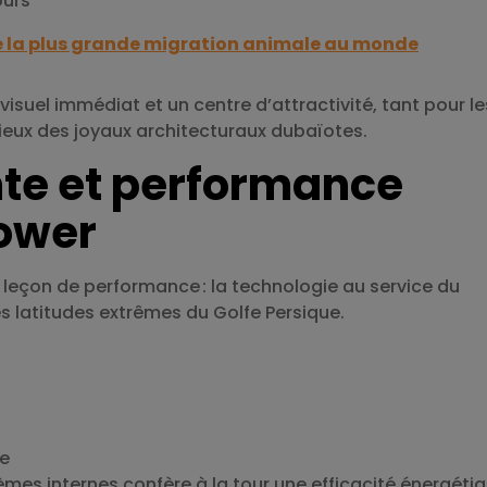
ours
de la plus grande migration animale au monde
visuel immédiat et un centre d’attractivité, tant pour le
rieux des joyaux architecturaux dubaïotes.
nte et performance
Tower
e leçon de performance : la technologie au service du
 latitudes extrêmes du Golfe Persique.
ie
èmes internes confère à la tour une efficacité énergéti