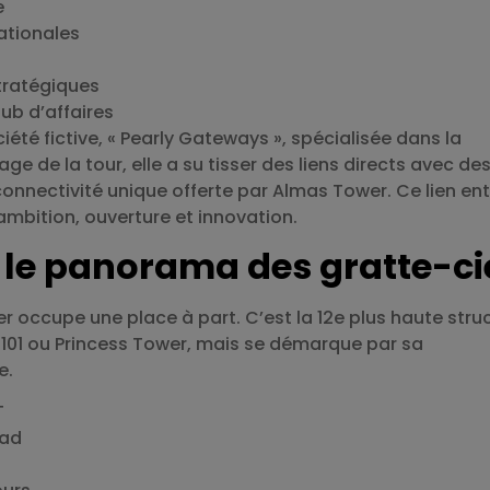
e
ationales
tratégiques
ub d’affaires
iété fictive, « Pearly Gateways », spécialisée dans la
ge de la tour, elle a su tisser des liens directs avec de
 connectivité unique offerte par Almas Tower. Ce lien en
 ambition, ouverture et innovation.
 le panorama des gratte-ci
r occupe une place à part. C’est la 12e plus haute stru
a 101 ou Princess Tower, mais se démarque par sa
e.
T
oad