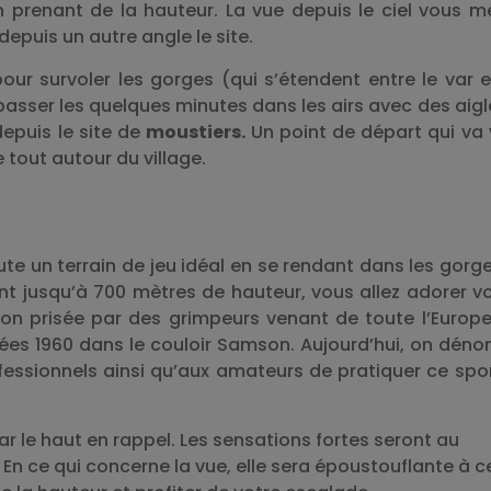
n prenant de la hauteur. La vue depuis le ciel vous m
epuis un autre angle le site.
our survoler les gorges (qui s’étendent entre le var e
asser les quelques minutes dans les airs avec des aigl
epuis le site de
moustiers.
Un point de départ qui va
e tout autour du village.
e un terrain de jeu idéal en se rendant dans les gorg
nt jusqu’à 700 mètres de hauteur, vous allez adorer v
ion prisée par des grimpeurs venant de toute l’Europe
nées 1960 dans le couloir Samson. Aujourd’hui, on dén
fessionnels ainsi qu’aux amateurs de pratiquer ce spo
r le haut en rappel. Les sensations fortes seront au
n ce qui concerne la vue, elle sera époustouflante à c