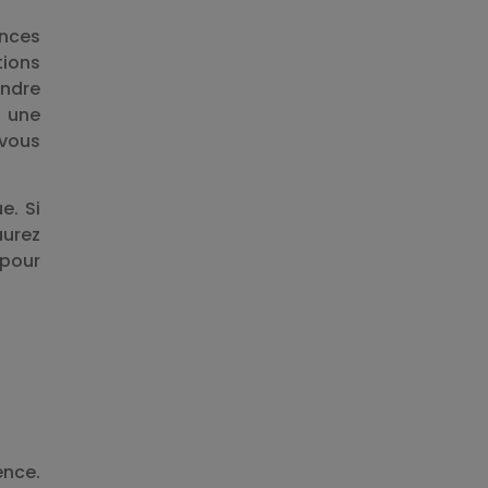
ances
tions
endre
à une
 vous
e. Si
aurez
 pour
ence.