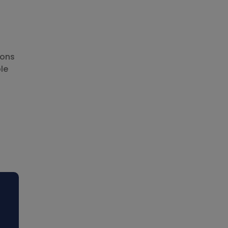
sons
le