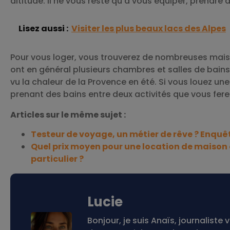
altitude. Il ne vous reste qu’à vous équiper, prendre 
Lisez aussi :
Visiter les plus beaux lacs des Alpes
Pour vous loger, vous trouverez de nombreuses mai
ont en général plusieurs chambres et salles de bains.
vu la chaleur de la Provence en été. Si vous louez un
prenant des bains entre deux activités que vous fer
Articles sur le même sujet :
Testeur de voyage, un métier de rêve ? Enquê
Quel prix moyen pour une location de maison 
particulier ?
Lucie
Bonjour, je suis Anaïs, journalis