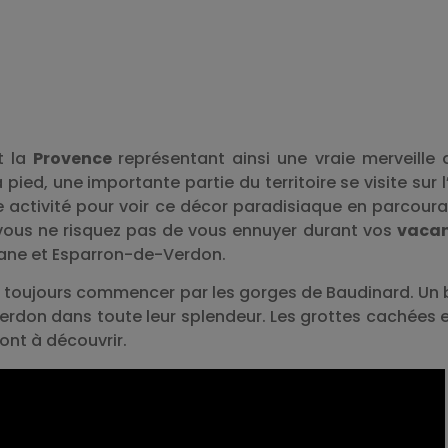
t la
Provence
représentant ainsi une vraie merveille 
ied, une importante partie du territoire se visite sur l
e activité pour voir ce décor paradisiaque en parcoura
, vous ne risquez pas de vous ennuyer durant vos
vaca
llane et Esparron-de-Verdon.
ez toujours commencer par les gorges de Baudinard. Un
erdon dans toute leur splendeur. Les grottes cachées e
ont à découvrir.