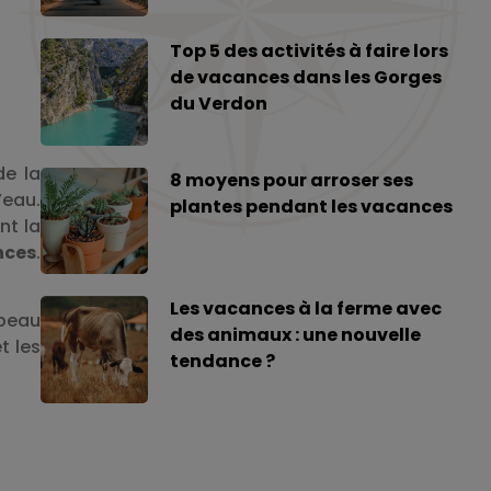
Top 5 des activités à faire lors
de vacances dans les Gorges
du Verdon
de la
8 moyens pour arroser ses
’eau.
plantes pendant les vacances
nt la
nces
.
Les vacances à la ferme avec
 beau
des animaux : une nouvelle
t les
tendance ?