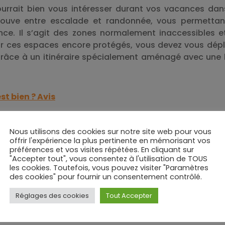
ourrait bien vous intéresser durant vos vacances dan
 trouve entre escalade et randonnée, vous permetta
ce. Il s’agit des zones normalement inaccessibles e
ir ces espaces encore protégés, vous devez vous dép
grâce à un itinéraire spécialement aménagé avec une 
st bien ? Avis
des échelles et des rampes. De quoi permettre aux spo
Nous utilisons des cookies sur notre site web pour vous
 via ferrata. C’est l’occasion rêvée pour avoir un
offrir l'expérience la plus pertinente en mémorisant vos
ons.
préférences et vos visites répétées. En cliquant sur
"Accepter tout", vous consentez à l'utilisation de TOUS
e ou une tyrolienne vous sont proposées sur le parcour
les cookies. Toutefois, vous pouvez visiter "Paramètres
des cookies" pour fournir un consentement contrôlé.
du Verdon, rendez-vous à 40 minutes de Castellane. Q
et de belles découvertes vous attendent.
Réglages des cookies
Tout Accepter