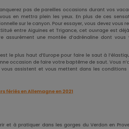
manquerez pas de pareilles occasions durant vos vac
vous en mettra plein les yeux. En plus de ces sensa
tionnelle sur le canyon. Pour essayer, vous devez vous r
 Situé entre Aiguines et Trigance, cet ouvrage est déj
ffre assurément une montée d’adrénaline dont vous
st le plus haut d’Europe pour faire le saut à l’élastiqu
onne occasion de faire votre baptême de saut. Vous n’
s vous assistent et vous mettent dans les conditions
rs fériés en Allemagne en 2021
rir et à pratiquer dans les gorges du Verdon en Prov