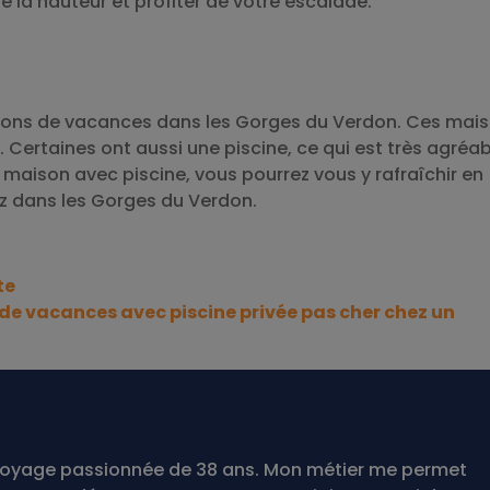
de la hauteur et profiter de votre escalade.
sons de vacances dans les Gorges du Verdon. Ces mai
 Certaines ont aussi une piscine, ce qui est très agréab
e maison avec piscine, vous pourrez vous y rafraîchir en
ez dans les Gorges du Verdon.
te
de vacances avec piscine privée pas cher chez un
te voyage passionnée de 38 ans. Mon métier me permet