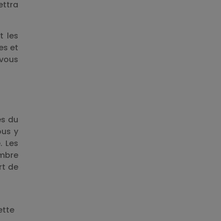
ettra
t les
es et
 vous
es du
ous y
. Les
ombre
rt de
ette