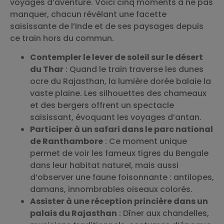
voyages d’aventure. Voici cinq moments à ne pas
manquer, chacun révélant une facette
saisissante de l’Inde et de ses paysages depuis
ce train hors du commun.
Contempler le lever de soleil sur le désert
du Thar
: Quand le train traverse les dunes
ocre du Rajasthan, la lumière dorée balaie la
vaste plaine. Les silhouettes des chameaux
et des bergers offrent un spectacle
saisissant, évoquant les voyages d’antan.
Participer à un safari dans le parc national
de Ranthambore
: Ce moment unique
permet de voir les fameux tigres du Bengale
dans leur habitat naturel, mais aussi
d’observer une faune foisonnante : antilopes,
damans, innombrables oiseaux colorés.
Assister à une réception princière dans un
palais du Rajasthan
: Dîner aux chandelles,