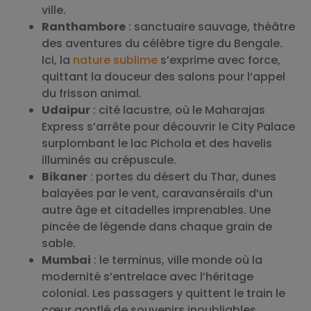
ville.
Ranthambore
: sanctuaire sauvage, théâtre
des aventures du célèbre tigre du Bengale.
Ici, la
nature sublime
s’exprime avec force,
quittant la douceur des salons pour l’appel
du frisson animal.
Udaipur
: cité lacustre, où le Maharajas
Express s’arrête pour découvrir le City Palace
surplombant le lac Pichola et des havelis
illuminés au crépuscule.
Bikaner
: portes du désert du Thar, dunes
balayées par le vent, caravansérails d’un
autre âge et citadelles imprenables. Une
pincée de légende dans chaque grain de
sable.
Mumbai
: le terminus, ville monde où la
modernité s’entrelace avec l’héritage
colonial. Les passagers y quittent le train le
cœur gonflé de souvenirs inoubliables.