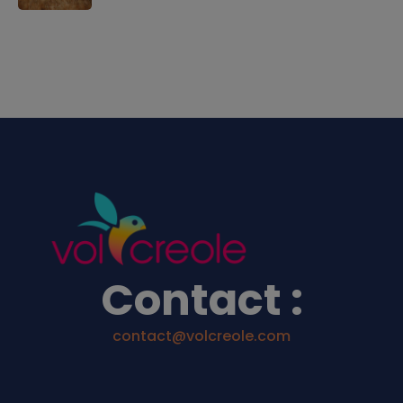
Contact :
contact@volcreole.com