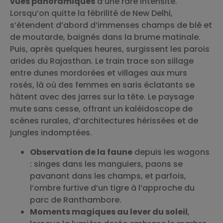
vues panoramiques
d’une rare intensité.
Lorsqu’on quitte la fébrilité de New Delhi,
s’étendent d’abord d’immenses champs de blé et
de moutarde, baignés dans la brume matinale.
Puis, après quelques heures, surgissent les parois
arides du Rajasthan. Le train trace son sillage
entre dunes mordorées et villages aux murs
rosés, là où des femmes en saris éclatants se
hâtent avec des jarres sur la tête. Le paysage
mute sans cesse, offrant un kaléidoscope de
scènes rurales, d’architectures hérissées et de
jungles indomptées.
Observation de la faune
depuis les wagons
: singes dans les manguiers, paons se
pavanant dans les champs, et parfois,
l’ombre furtive d’un tigre à l’approche du
parc de Ranthambore.
Moments magiques au lever du soleil
,