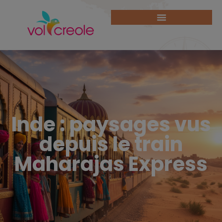
Inde : paysages vus
depuis le train
Maharajas Express