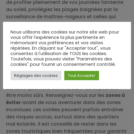
de profiter pleinement de vos journées farniente
au soleil, privilégiez les plages baignées par la
surveillance de maîtres-nageurs et celles qui
affichent des drapeaux de sécurité. Ne sous-
estimez jamais la puissance de la mer, et écoutez
Nous utilisons des cookies sur notre site web pour
vous offrir l'expérience la plus pertinente en
toujours les conseils des autorités locales.
mémorisant vos préférences et vos visites
Éviter les zones à risque
répétées. En cliquant sur "Accepter tout", vous
consentez à l'utilisation de TOUS les cookies.
à Bari
Toutefois, vous pouvez visiter "Paramètres des
cookies" pour fournir un consentement contrôlé.
Bari, capitale des Pouilles, est généralement une
Réglages des cookies
Tout Accepter
ville accueillante pour les touristes. Cependant,
certains quartiers, comme San Paolo, peuvent
être moins sûrs. Renseignez-vous sur les
zones à
éviter
avant de vous aventurer dans des zones
inconnues. Les soirées peuvent parfois entraîner
des risques accrus, surtout dans des quartiers
mal éclairés. Il est conseillé de rester dans les
zones touristiques bien fréquentées pour garantir