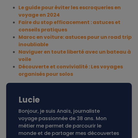
Le guide pour éviter les escroqueries en
voyage en 2024
Faire du stop efficacement : astuces et
conseils pratiques
Maroc en voiture: astuces pour un road trip
inoubliable
Naviguer en toute liberté avec un bateau à
voile
Découverte et convivialité : Les voyages
organisés pour solos
Lucie
Bonjour, je suis Anaïs, journaliste
voyage passionnée de 38 ans. Mon
métier me permet de parcourir le
monde et de partager mes découvertes