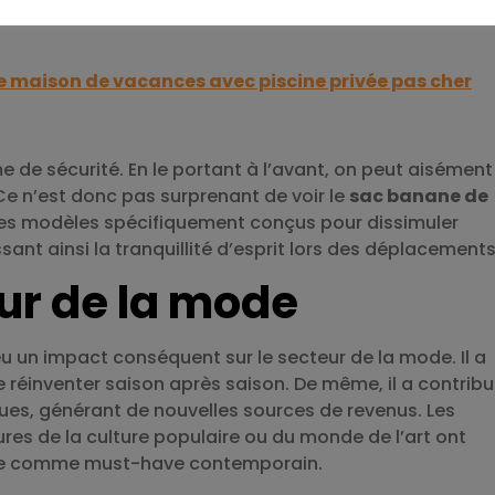
e maison de vacances avec piscine privée pas cher
 de sécurité. En le portant à l’avant, on peut aisément
 Ce n’est donc pas surprenant de voir le
sac banane de
 des modèles spécifiquement conçus pour dissimuler
nt ainsi la tranquillité d’esprit lors des déplacements
ur de la mode
u un impact conséquent sur le secteur de la mode. Il a
 le réinventer saison après saison. De même, il a contrib
ues, générant de nouvelles sources de revenus. Les
es de la culture populaire ou du monde de l’art ont
nane comme must-have contemporain.