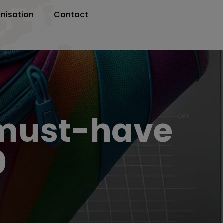
nisation
Contact
 must-have
0