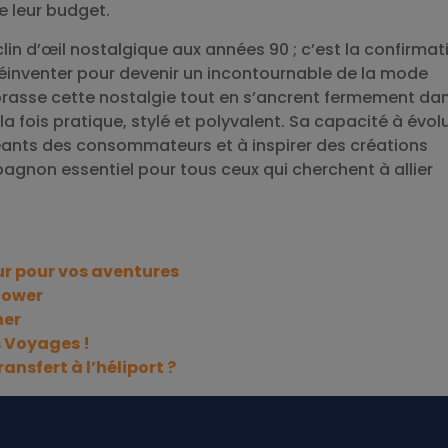
 leur budget.
in d’œil nostalgique aux années 90 ; c’est la confirmat
réinventer pour devenir un incontournable de la mode
brasse cette nostalgie tout en s’ancrent fermement dan
a fois pratique, stylé et polyvalent. Sa capacité à évol
ants des consommateurs et à inspirer des créations
agnon essentiel pour tous ceux qui cherchent à allier
ur pour vos aventures
flower
her
s Voyages !
nsfert à l’héliport ?