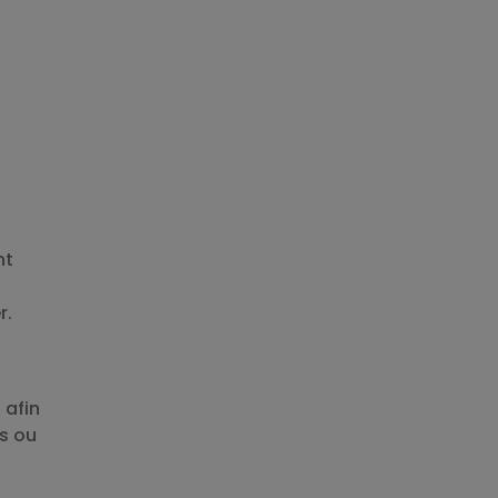
nt
r.
 afin
s ou