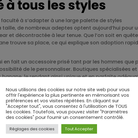
à tous les styles
faculté à s’adapter à une large palette de styles
a taille, de nombreux adeptes optent aujourd’hui pour 
ar et décontractée à leur tenue. Que l’on soit en quête
nane trouve sa place, ce qui explique son adoption rapi
i en fait un accessoire prisé tant par les hommes que 
ossibilité de le personnaliser. Boutiques spécialisées et
banane, le rendant ainsi unique et en parfaite adéqua
Nous utilisons des cookies sur notre site web pour vous
 pour la vie quotidien
offrir l'expérience la plus pertinente en mémorisant vos
préférences et vos visites répétées. En cliquant sur
"Accepter tout", vous consentez à l'utilisation de TOUS
les cookies. Toutefois, vous pouvez visiter "Paramètres
s valorisé, le sac banane est perçu comme la solution
des cookies" pour fournir un consentement contrôlé.
soi sans sacrifier le style. Son format compact favorise
ent à ses biens essentiels. En outre, le sac banane lib
Réglages des cookies
Tout Accepter
quilibrée, allégeant ainsi le fardeau porté sur les épaul