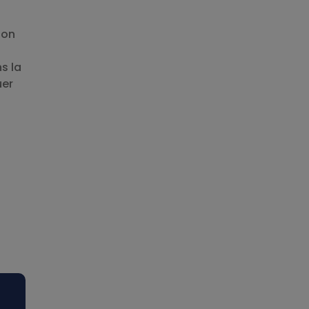
ion
s la
uer