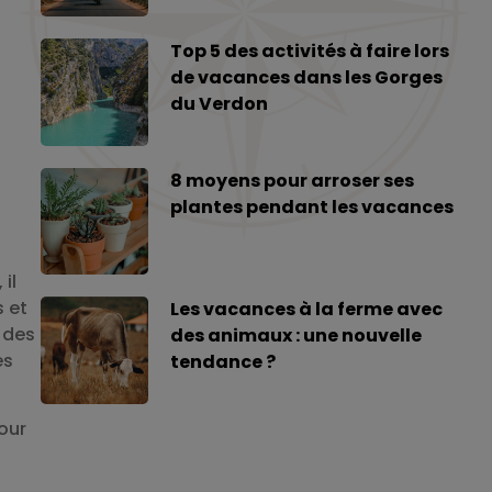
Top 5 des activités à faire lors
de vacances dans les Gorges
du Verdon
8 moyens pour arroser ses
plantes pendant les vacances
il
 et
Les vacances à la ferme avec
 des
des animaux : une nouvelle
es
tendance ?
our
n