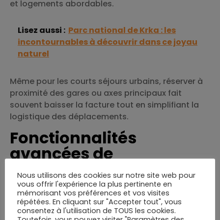
et logements abordables.
Lisez aussi :
Parc national de Krka : les
incontournables à découvrir dans ce joyau
naturel
Même pour les courts séjours urbains, réserver à
proximité des gares ou axes principaux fait
souvent baisser la facture tout en simplifiant la
logistique des déplacements.
Fonctionnalités
avancées de
Skyscanner pour une
Nous utilisons des cookies sur notre site web pour
comparaison de tarifs
vous offrir l'expérience la plus pertinente en
mémorisant vos préférences et vos visites
sur-mesure
répétées. En cliquant sur "Accepter tout", vous
consentez à l'utilisation de TOUS les cookies.
Toutefois, vous pouvez visiter "Paramètres des