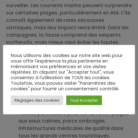
surveiller. Les courants marins peuvent surprendre
sur certaines plages, particulièrement en été. L’île
connaît également de rares secousses
sismiques, mais leur impact reste limité. Dans les
campagnes, la faune comprend des serpents
inoffensifs, mais mieux vaut éviter les hautes
herbes lors des promenades printanières.
Nous utilisons des cookies sur notre site web pour
vous offrir l'expérience la plus pertinente en
Se renseigner sur les dangers potentiels
mémorisant vos préférences et vos visites
auprès des offices de tourisme à l’arrivée, ou
répétées. En cliquant sur "Accepter tout", vous
en consultant des expériences de trek et
consentez à l'utilisation de TOUS les cookies.
Toutefois, vous pouvez visiter "Paramètres des
randonnée sur mesure
.
cookies" pour fournir un consentement contrôlé.
Éviter de se baigner hors des zones
surveillées et respecter les drapeaux de
Réglages des cookies
Tout Accepter
baignade.
Pensée particulière pour les familles : plages
aux eaux calmes, parcs ombragés,
infrastructures médicales de qualité dans
tous les grands centres touristiques.