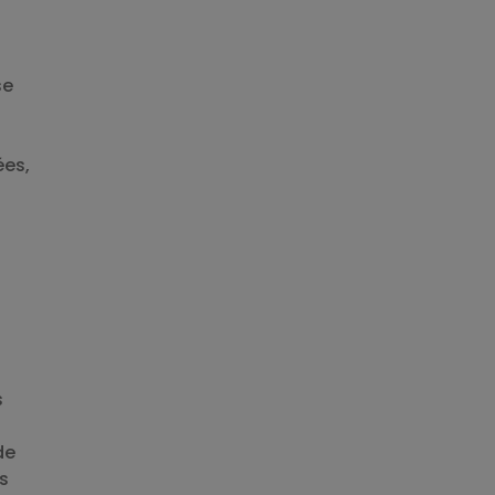
se
ées,
s
de
es