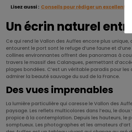
Lisez aussi :
Conseils pour rédiger un excellent 
Un écrin naturel entr
Ce qui rend le Vallon des Auffes encore plus unique, 
entourent le port sont le refuge d’une faune et d’une
collines environnantes offrent des panoramas à coupe
travers le massif des Calanques, permettant d’accéde
plages bondées. C’est un véritable paradis pour les
admirer la beauté sauvage du sud de la France.
Des vues imprenables
La lumière particulière qui caresse le Vallon des Auf
paysage. Les reflets multicolores dans l’eau, le dou
propice à la contemplation. Depuis les hauteurs, le 
somptueux. Les photographes et les amateurs d’art tr
des Auffes est un tableau vivant qui change au gré d