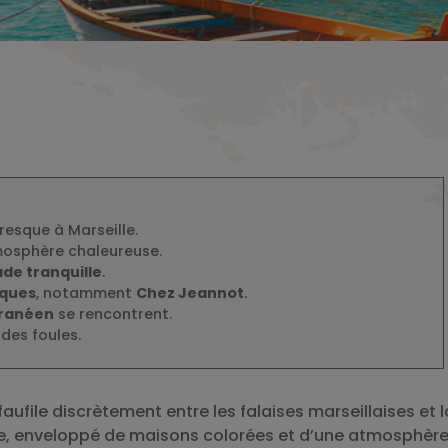
resque à Marseille.
osphère chaleureuse.
de tranquille
.
iques
, notamment
Chez Jeannot
.
ranéen
se rencontrent.
 des foules.
 faufile discrètement entre les falaises marseillaises et l
ue, enveloppé de maisons colorées et d’une atmosphèr