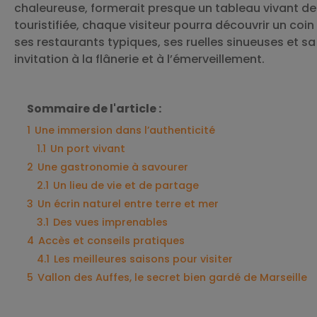
chaleureuse, formerait presque un tableau vivant de l
touristifiée, chaque visiteur pourra découvrir un coin
ses restaurants typiques, ses ruelles sinueuses et sa
invitation à la flânerie et à l’émerveillement.
Sommaire de l'article :
1
Une immersion dans l’authenticité
1.1
Un port vivant
2
Une gastronomie à savourer
2.1
Un lieu de vie et de partage
3
Un écrin naturel entre terre et mer
3.1
Des vues imprenables
4
Accès et conseils pratiques
4.1
Les meilleures saisons pour visiter
5
Vallon des Auffes, le secret bien gardé de Marseille