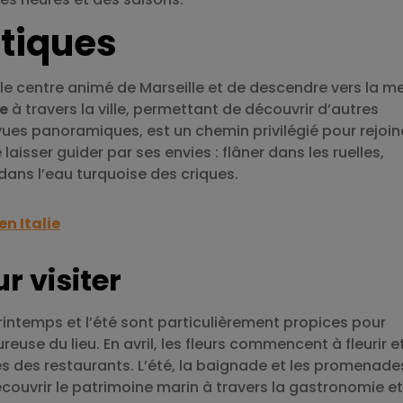
atiques
r le centre animé de Marseille et de descendre vers la me
e
à travers la ville, permettant de découvrir d’autres
 vues panoramiques, est un chemin privilégié pour rejoin
aisser guider par ses envies : flâner dans les ruelles,
dans l’eau turquoise des criques.
en Italie
r visiter
 printemps et l’été sont particulièrement propices pour
use du lieu. En avril, les fleurs commencent à fleurir et
ses des restaurants. L’été, la baignade et les promenade
couvrir le patrimoine marin à travers la gastronomie et