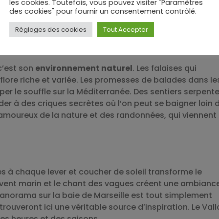
les cookies. Toutefois, vous pouvez visiter "Paramètres
carnet de voyage
des cookies" pour fournir un consentement contrôlé.
Réglages des cookies
Tout Accepter
e terre et mer
c’est son
environnement naturel
. Les falaises qui
 flore riche et variée. Les promesses de balades dans le
r le souffle sur la Méditerranée. Des sentiers serpent
r à des criques secrètes où l’on peut se baigner loin 
 amoureux de la nature et des randonnées, qui viennent
fes à chaque lever et coucher de soleil transforme le
x vent marin et le chant des vagues créent une ambianc
panorama sur la baie de Marseille est tout simplement
ouveront ici une véritable source d’inspiration. Le Vall
es heures et des saisons.