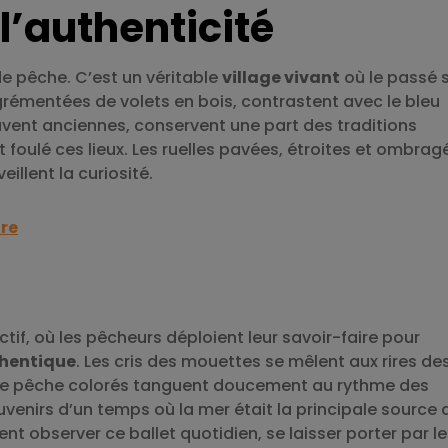
’authenticité
de pêche. C’est un véritable
village vivant
où le passé 
rémentées de volets en bois, contrastent avec le bleu
uvent anciennes, conservent une part des traditions
nt foulé ces lieux. Les ruelles pavées, étroites et ombrag
illent la curiosité.
ire
ctif, où les pêcheurs déploient leur savoir-faire pour
thentique
. Les cris des mouettes se mêlent aux rires de
x de pêche colorés tanguent doucement au rythme des
venirs d’un temps où la mer était la principale source 
ent observer ce ballet quotidien, se laisser porter par l