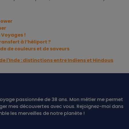
flower
her
s Voyages !
nsfert à l’héliport ?
nde de couleurs et de saveurs
 l'Inde : distinctions entre Indiens et Hindous
te voyage passionnée de 38 ans. Mon métier me permet
ager mes découvertes avec vous. Rejoignez-moi dans
le les merveilles de notre planète !