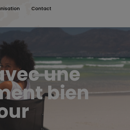
nisation
Contact
 avec une
ment bien
our