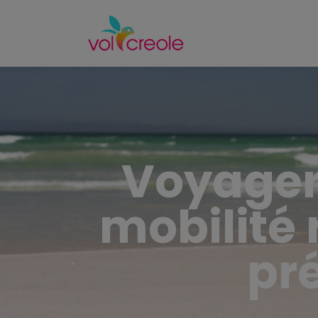
Voyager 
mobilité
pr