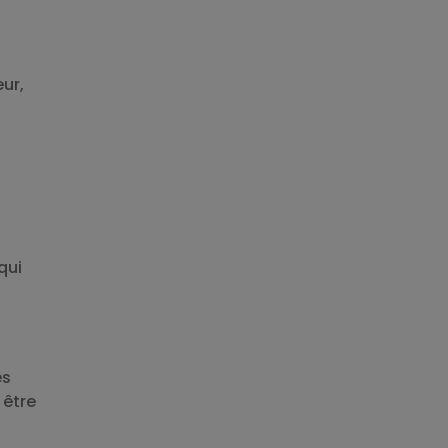
eur,
s
qui
es
 être