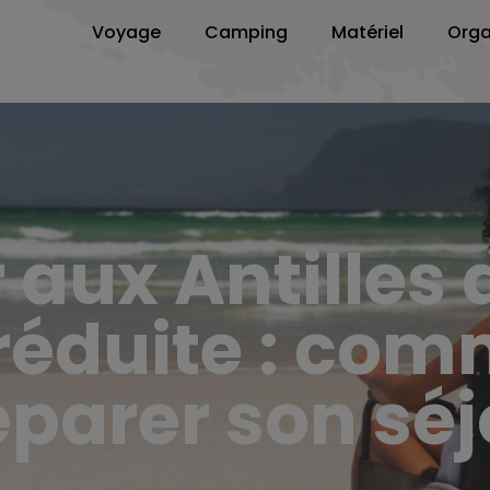
Voyage
Camping
Matériel
Orga
aux Antilles
 réduite : com
éparer son séj