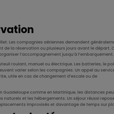
rvation
llet. Les compagnies aériennes demandent généralem
 de la réservation ou plusieurs jours avant le départ. 
t d’organiser l’accompagnement jusqu’à l’embarquement.
uteuil roulant, manuel ou électrique. Les batteries, le po
peuvent varier selon les compagnies. Un appel au servic
rite, utile en cas de changement d’escale ou de
 En Guadeloupe comme en Martinique, les distances pe
tes naturels et les hébergements. Un séjour réussi repos
déplacements improvisés et davantage de temps sur pl