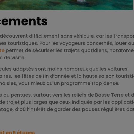
acements
 découvrent difficilement sans véhicule, car les transpo
nes touristiques. Pour les voyageurs concernés, louer o
te
permet de sécuriser les trajets quotidiens, notamme
s de visite.
véhicules adaptés sont moins nombreux que les voitures
res, les fêtes de fin d’année et la haute saison tourist
choisies, vaut mieux qu’un programme trop dense.
s ou pentues, surtout vers les reliefs de Basse Terre et 
e trajet plus larges que ceux indiqués par les applicati
tage, d’où l’intérêt de garder des pauses régulières da
it en 5 étapes