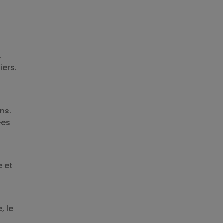
.
ers.
u
ns.
ées
e et
, le