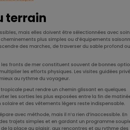
u terrain
sibles, mais elles doivent être sélectionnées avec soin
e cheminements plus simples ou d’équipements saisonni
scendre des marches, de traverser du sable profond o
 et les fronts de mer constituent souvent de bonnes optio
ultiplier les efforts physiques. Les visites guidées priv
t mieux au rythme du voyageur.
 tropicale peut rendre un chemin glissant en quelques
iter les sorties les plus exposées entre la fin de matiné
on solaire et des vêtements légers reste indispensable.
répare avec méthode, mais il n’a rien d’inaccessible. En
t des trajets simples et en gardant un programme souple
 de la place au plaisir, aux rencontres et au rythme des