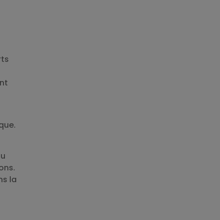
rts
u
nt
ique.
du
ons.
ns la