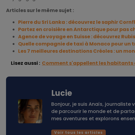
Articles sur le même sujet :
Pierre du Sri Lanka : découvrez le saphir Corn
Partez en croisière en Antarctique pour pas c
Agence de voyage en Suisse : découvrez Rubi
Quelle compagnie de taxi à Monaco pour un tra
Les 7 meilleures destinations Créoles : un mo
Lisez aussi :
Comment s'appellent les habitants de
Lucie
Bonjour, je suis Anaïs, journalis
de parcourir le monde et de part
mes aventures et explorons ensemb
Voir tous les articles