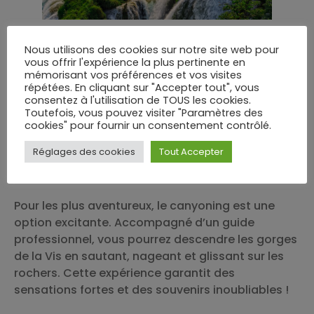
Activités autour de la
Nous utilisons des cookies sur notre site web pour
cascade
vous offrir l'expérience la plus pertinente en
mémorisant vos préférences et vos visites
répétées. En cliquant sur "Accepter tout", vous
En plus des randonnées et de la baignade, la
consentez à l'utilisation de TOUS les cookies.
cascade de la Vis
offre une multitude d’activités
Toutefois, vous pouvez visiter "Paramètres des
cookies" pour fournir un consentement contrôlé.
pour petits et grands. Les pique-niques sont
particulièrement prisés, avec de nombreuses
Réglages des cookies
Tout Accepter
aires aménagées pour passer un moment
convivial en famille ou entre amis.
Pour les plus aventureux, le canyoning est une
option excitante. Accompagné d’un guide
professionnel, vous pourrez descendre les gorges
de la Vis en sautant, nageant et glissant sur les
rochers. Cette expérience garantit des
sensations fortes et des souvenirs inoubliables !