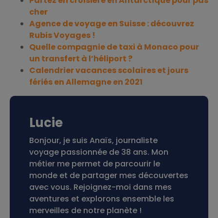
Partez en croisière en Antarctique pour pas
cher
Agence de voyage en Suisse : découvrez
Rubis Voyages !
Quelle compagnie de taxi à Monaco pour
un transfert à l’héliport ?
Calendrier vacances scolaires et jours
fériés en Allemagne en 2021
Lucie
Bonjour, je suis Anaïs, journaliste
voyage passionnée de 38 ans. Mon
métier me permet de parcourir le
monde et de partager mes découvertes
avec vous. Rejoignez-moi dans mes
aventures et explorons ensemble les
merveilles de notre planète !