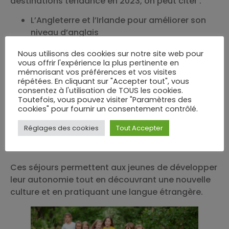
destinations tendance en 2023, on peut citer :
L’Angleterre et l’Irlande pour améliorer son
niveau d’anglais
L’Espagne pour s’initier ou se perfectionner
Nous utilisons des cookies sur notre site web pour
en espagnol
vous offrir l'expérience la plus pertinente en
Les États-Unis pour vivre une aventure
mémorisant vos préférences et vos visites
« American Dream »
répétées. En cliquant sur "Accepter tout", vous
consentez à l'utilisation de TOUS les cookies.
Le Canada pour découvrir la beauté des
Toutefois, vous pouvez visiter "Paramètres des
grands espaces
cookies" pour fournir un consentement contrôlé.
Lisez aussi :
Le camping-car intégral est-il
Réglages des cookies
Tout Accepter
vraiment le graal ?
Ces séjours permettent aux jeunes de développer
leur autonomie tout en découvrant une nouvelle
culture et en pratiquant une langue étrangère.