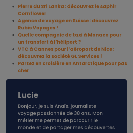
Pierre du Sri Lanka : découvrez le saphir
Cornflower
Agence de voyage en Suisse : découvrez
Rubis Voyages !
Quelle compagnie de taxi à Monaco pour
un transfert à l’héliport ?
VTC à Cannes pour l’aéroport de Nice :
découvrez la société GL Services !
Partez en croisière en Antarctique pour pas
cher
Lucie
Bonjour, je suis Anaïs, journaliste
voyage passionnée de 38 ans. Mon
métier me permet de parcourir le
monde et de partager mes découvertes