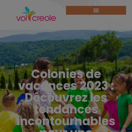
Colonies de
vacances 2023 :
Découvrez les
tendances
incontournables