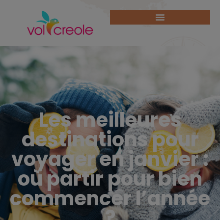
Les meilleures
destinations pour
voyager en janvier :
où partir pour bien
commencer l’année
?