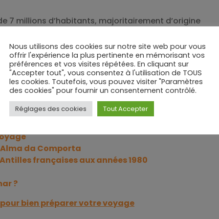
7 millions d’habitants, majoritairement d’origine
nmoins, du fait de son histoire coloniale britannique,
és du chinois, et les Hongkongais sont souvent bilingue
Nous utilisons des cookies sur notre site web pour vous
offrir l'expérience la plus pertinente en mémorisant vos
leur résilience et leur attachement à leur autonomie
préférences et vos visites répétées. En cliquant sur
"Accepter tout", vous consentez à l'utilisation de TOUS
et l’international, ils ont su créer une identité unique, 
les cookies. Toutefois, vous pouvez visiter "Paramètres
gularité fait de Hong Kong un lieu à part en Asie, auss
des cookies" pour fournir un consentement contrôlé.
Réglages des cookies
Tout Accepter
 voyage
 l’Alma da Comporta
Antilles françaises aux années 1980
ar ?
r pour bien préparer votre voyage