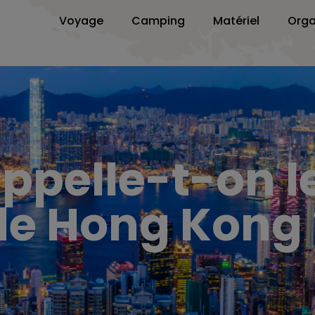
Voyage
Camping
Matériel
Orga
pelle-t-on le
de Hong Kong 