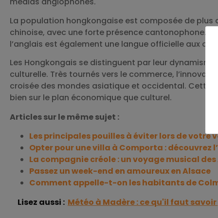
médias anglophones.
La population hongkongaise est composée de plus de 
chinoise, avec une forte présence cantonophone. Néa
l’anglais est également une langue officielle aux côt
Les Hongkongais se distinguent par leur dynamisme, 
culturelle. Très tournés vers le commerce, l’innovation 
croisée des mondes asiatique et occidental. Cette sin
bien sur le plan économique que culturel.
Articles sur le même sujet :
Les principales pouilles à éviter lors de votre
Opter pour une villa à Comporta : découvrez
La compagnie créole : un voyage musical des 
Passez un week-end en amoureux en Alsace
Comment appelle-t-on les habitants de Colm
Lisez aussi :
Météo à Madère : ce qu'il faut savoi