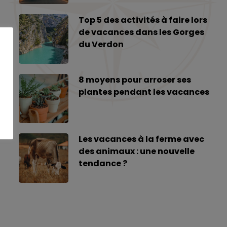
Top 5 des activités à faire lors
de vacances dans les Gorges
du Verdon
s.
à la
8 moyens pour arroser ses
i
plantes pendant les vacances
Les vacances à la ferme avec
des animaux : une nouvelle
tendance ?