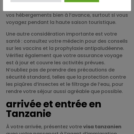
tienne compte des distances et des conditions
de voyage dans le pays. Pensez aussi à réserver
vos hébergements bien à l’avance, surtout si vous
voyagez pendant la haute saison touristique.
Une autre considération importante est votre
santé : consultez votre médecin pour des conseils
sur les vaccins et la prophylaxie antipaludéenne.
Vérifiez également que votre assurance voyage
est à jour et couvre les activités prévues.
N’oubliez pas de prendre des précautions de
sécurité standard, telles que la protection contre
les piqûres d’insectes et le filtrage de l’eau, pour
rendre votre séjour aussi agréable que possible.
arrivée et entrée en
Tanzanie
À votre arrivée, présentez votre
visa tanzanien
avec votre passeport à l’agent d’immigration.