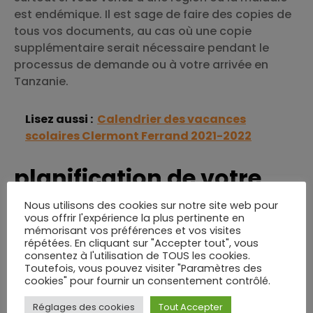
est endémique. Il est sage de faire des copies de
tous vos documents, au cas où une copie
supplémentaire serait nécessaire pendant le
processus de demande ou à votre arrivée en
Tanzanie.
Lisez aussi :
Calendrier des vacances
scolaires Clermont Ferrand 2021-2022
planification de votre
séjour
Nous utilisons des cookies sur notre site web pour
vous offrir l'expérience la plus pertinente en
Une fois le
visa pour la Tanzanie
obtenu, il est
mémorisant vos préférences et vos visites
répétées. En cliquant sur "Accepter tout", vous
temps de planifier votre séjour. La Tanzanie offre
consentez à l'utilisation de TOUS les cookies.
une richesse d’attractions, des plages de
Toutefois, vous pouvez visiter "Paramètres des
Zanzibar aux vastes plaines du Serengeti. Il est
cookies" pour fournir un consentement contrôlé.
judicieux de concevoir un itinéraire réaliste qui
Réglages des cookies
Tout Accepter