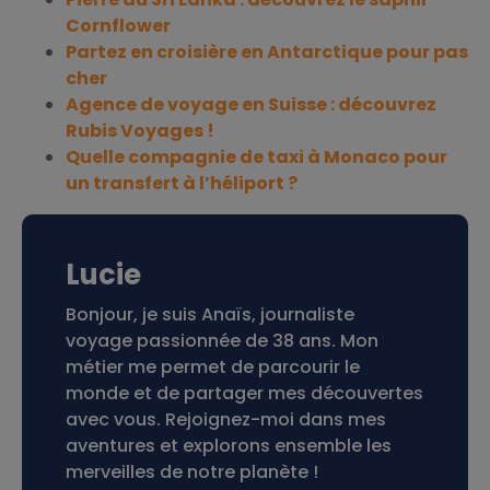
Cornflower
Partez en croisière en Antarctique pour pas
cher
Agence de voyage en Suisse : découvrez
Rubis Voyages !
Quelle compagnie de taxi à Monaco pour
un transfert à l’héliport ?
Lucie
Bonjour, je suis Anaïs, journaliste
voyage passionnée de 38 ans. Mon
métier me permet de parcourir le
monde et de partager mes découvertes
avec vous. Rejoignez-moi dans mes
aventures et explorons ensemble les
merveilles de notre planète !