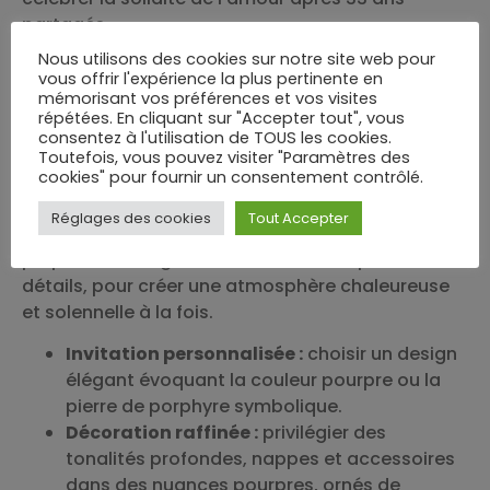
partagés.
Conseils pour préparer
Nous utilisons des cookies sur notre site web pour
vous offrir l'expérience la plus pertinente en
une fête mémorable à
mémorisant vos préférences et vos visites
répétées. En cliquant sur "Accepter tout", vous
l’occasion des noces de
consentez à l'utilisation de TOUS les cookies.
porphyre
Toutefois, vous pouvez visiter "Paramètres des
cookies" pour fournir un consentement contrôlé.
Organiser une célébration conviviale ne
Réglages des cookies
Tout Accepter
s’improvise pas. La clé réside dans une
préparation soignée et une attention portée aux
détails, pour créer une atmosphère chaleureuse
et solennelle à la fois.
Invitation personnalisée :
choisir un design
élégant évoquant la couleur pourpre ou la
pierre de porphyre symbolique.
Décoration raffinée :
privilégier des
tonalités profondes, nappes et accessoires
dans des nuances pourpres, ornés de