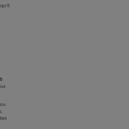
qu’il
5
eux
ou
s,
des