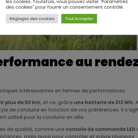
les cookies. Toutefois, vous pouvez visiter "Paramètres
des cookies" pour fournir un consentement contrôlé.
Réglages des cookies
Tout Accepter
 performance au rende
stiques intéressantes en termes de performances.
ir plus de 50 km
, et ce, grâce
une batterie de 313 Wh
. 
le de conduite en fonction de vos préférences. Il s’agi
t utilisé pour la conduite en ville.
res de qualité, comme une
console de commande LED
stances, mais aussi pour contrôler et suivre plusieurs