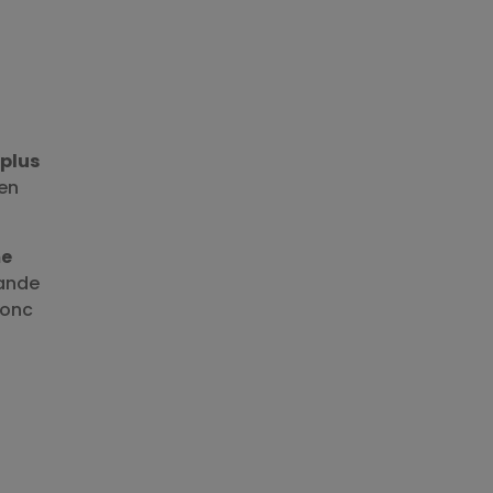
 plus
 en
me
rande
donc