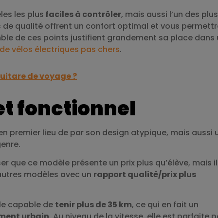
les les plus
faciles à contrôler
, mais aussi l’un des plus
 de qualité offrent un confort optimal et vous permett
le de ces points justifient grandement sa place dans 
de vélos électriques pas chers
.
guitare de voyage ?
 et fonctionnel
 en premier lieu de par son design atypique, mais aussi 
genre.
nser que ce modèle présente un prix plus qu’élève, mais il
s autres modèles avec un
rapport qualité/prix plus
ule capable de
tenir plus de 35 km
, ce qui en fait un
ement urbain
. Au niveau de la vitesse, elle est parfaite 