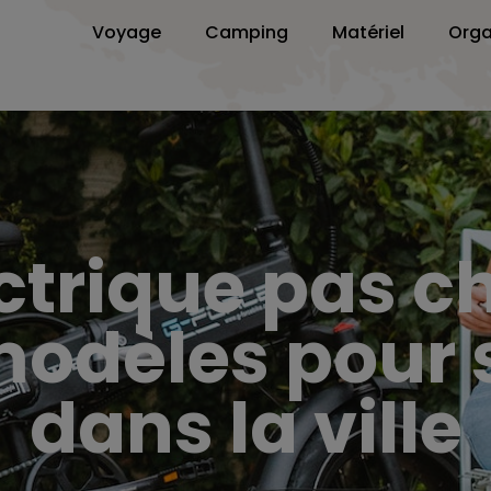
Voyage
Camping
Matériel
Orga
ctrique pas che
modèles pour 
dans la ville